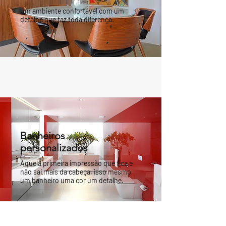
Um ambiente confortável com um
detalhe que faz toda diferença.
Banheiros
personalizados
Aquela primeira impressão que fica e
não sai mais da cabeça, isso mesmo
um banheiro uma cor um detalhe.